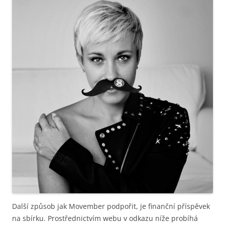
Další způsob jak Movember podpořit, je finanční příspěvek
na sbírku. Prostřednictvím webu v odkazu níže probíhá