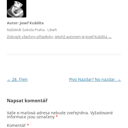
Autor: Josef Kubišta
Náčelník Sokola Praha - Libeň
Zobrazit všechny příspěvky, jejichž autorem je Josef Kubišta
→
Navigace
←
28. říjen
Pivo Nazdar? No nazdar.
→
pro
příspěvky
Napsat komentář
Vaše e-mailová adresa nebude zveřejněna.
Vyžadované
informace jsou označeny
*
Komentář
*