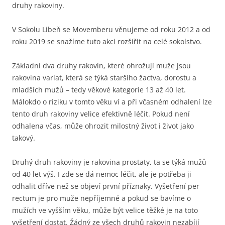
druhy rakoviny.
V Sokolu Libeň se Movemberu věnujeme od roku 2012 a od
roku 2019 se snažíme tuto akci rozšířit na celé sokolstvo.
Základní dva druhy rakovin, které ohrožují muže jsou
rakovina varlat, která se týká staršího žactva, dorostu a
mladších mužů – tedy věkové kategorie 13 až 40 let.
Málokdo o riziku v tomto věku ví a při včasném odhalení lze
tento druh rakoviny velice efektivně léčit. Pokud není
odhalena včas, může ohrozit milostný život i život jako
takový.
Druhý druh rakoviny je rakovina prostaty, ta se týká mužů
od 40 let výš. I zde se dá nemoc léčit, ale je potřeba ji
odhalit dříve než se objeví první příznaky. Vyšetření per
rectum je pro muže nepříjemné a pokud se bavíme o
mužích ve vyšším věku, může být velice těžké je na toto
vyšetření dostat. Žádný ze všech druhů rakovin nezabíjí