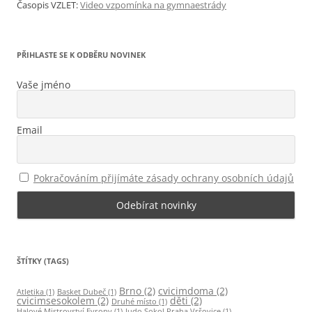
Časopis VZLET
:
Video vzpomínka na gymnaestrády
PŘIHLASTE SE K ODBĚRU NOVINEK
Vaše jméno
Email
Pokračováním přijímáte zásady ochrany osobních údajů
ŠTÍTKY (TAGS)
Brno
(2)
cvicimdoma
(2)
Atletika
(1)
Basket Dubeč
(1)
cvicimsesokolem
(2)
děti
(2)
Druhé místo
(1)
Halové Mistrovství Evropy
(1)
Judo Sokol Praha Vršovice
(1)