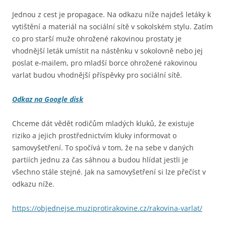
Jednou z cest je propagace. Na odkazu níže najdeš letáky k
vytištění a materiál na sociální sítě v sokolském stylu. Zatím
co pro starší muže ohrožené rakovinou prostaty je
vhodnější leták umístit na nástěnku v sokolovně nebo jej
poslat e-mailem, pro mladší borce ohrožené rakovinou
varlat budou vhodnější příspěvky pro sociální sítě.
Odkaz na Google disk
Chceme dát vědět rodičům mladých kluků, že existuje
riziko a jejich prostřednictvím kluky informovat o
samovyšetření. To spočívá v tom, že na sebe v daných
partiích jednu za čas sáhnou a budou hlídat jestli je
všechno stále stejné. Jak na samovyšetření si lze přečíst v
odkazu níže.
https://objednejse.muziprotirakovine.cz/rakovina-varlat/