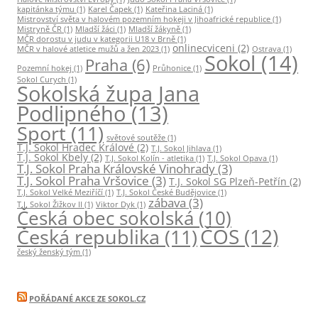
kapitánka týmu
(1)
Karel Čapek
(1)
Kateřina Laciná
(1)
Mistrovství světa v halovém pozemním hokeji v Jihoafrické republice
(1)
Mistryně ČR
(1)
Mladší žáci
(1)
Mladší žákyně
(1)
MČR dorostu v judu v kategorii U18 v Brně
(1)
onlinecviceni
(2)
MČR v halové atletice mužů a žen 2023
(1)
Ostrava
(1)
Sokol
(14)
Praha
(6)
Pozemní hokej
(1)
Průhonice
(1)
Sokol Curych
(1)
Sokolská župa Jana
Podlipného
(13)
Sport
(11)
světové soutěže
(1)
T.J. Sokol Hradec Králové
(2)
T.J. Sokol Jihlava
(1)
T.J. Sokol Kbely
(2)
T.J. Sokol Kolín - atletika
(1)
T.J. Sokol Opava
(1)
T.J. Sokol Praha Královské Vinohrady
(3)
T.J. Sokol Praha Vršovice
(3)
T.J. Sokol SG Plzeň-Petřín
(2)
T.J. Sokol Velké Meziříčí
(1)
T.J. Sokol České Budějovice
(1)
zábava
(3)
T.J. Sokol Žižkov II
(1)
Viktor Dyk
(1)
Česká obec sokolská
(10)
ČOS
(12)
Česká republika
(11)
český ženský tým
(1)
POŘÁDANÉ AKCE ZE SOKOL.CZ