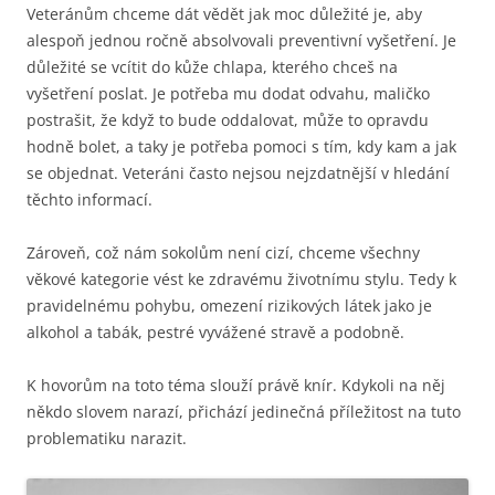
Veteránům chceme dát vědět jak moc důležité je, aby
alespoň jednou ročně absolvovali preventivní vyšetření. Je
důležité se vcítit do kůže chlapa, kterého chceš na
vyšetření poslat. Je potřeba mu dodat odvahu, maličko
postrašit, že když to bude oddalovat, může to opravdu
hodně bolet, a taky je potřeba pomoci s tím, kdy kam a jak
se objednat. Veteráni často nejsou nejzdatnější v hledání
těchto informací.
Zároveň, což nám sokolům není cizí, chceme všechny
věkové kategorie vést ke zdravému životnímu stylu. Tedy k
pravidelnému pohybu, omezení rizikových látek jako je
alkohol a tabák, pestré vyvážené stravě a podobně.
K hovorům na toto téma slouží právě knír. Kdykoli na něj
někdo slovem narazí, přichází jedinečná příležitost na tuto
problematiku narazit.