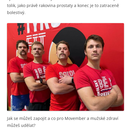
tolik, jako právě rakovina prostaty a konec je to zatraceně
bolestivý.
Jak se můžeš zapojit a co pro Movember a mužské zdraví
můžeš udělat?