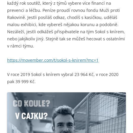
každý rok soutěž, který z týmů vybere více financí na
prevenci a léčbu. Peníze proudí rovnou fondu Muži proti
Rakovině. Jestli posíláš odkaz, chodíš s kasičkou, uděláš
malou exhibici, kde vybereš nějakou korunu a podobně.
Nezáleží, jestli odkážeš přispěvatele na tým Sokol s knírem,
nebo jakýkoliv jiný. Stejně tak se můžeš hecovat s ostatními
v rámci týmu.
https://movember.com/t/sokol-s-knirem?mc=1
V roce 2019 Sokol s knírem vybral 23 964 Kč, v roce 2020
pak 39 999 Kč.