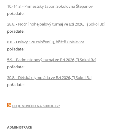
10.-14.8. - Příměstský tábor, Sokolovna Štěpánov
pořadatel:
28.8. - Noční nohejbalový turnaj ve Bzí 2026, Tj Sokol Bzí
pořadatel:
8.8. - Oslavy 120 založení TJ, hřiště Úbislavice
pořadatel:
5.9. - Badmintonový turnaj ve Bzí 2026, TJ Sokol Bzí
pořadatel:
30.8. - Dětská olympiáda ve Bzí 2026, TJ Sokol Bzí
pořadatel:
CO JE NOVÉHO NA SOKOL.CZ?
ADMINISTRACE