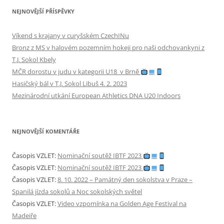
NEJNOVĚJŠÍ PŘÍSPĚVKY
Víkend s krajany v curyšském CzechINu
Bronz z MS v halovém pozemním hokeji pro naši odchovankyni z
T.J. Sokol Kbely
MČR dorostu v judu v kategorii U18 v Brně
Hasičský bál v T.J. Sokol Libuš 4. 2. 2023
Mezinárodní utkání European Athletics DNA U20 Indoors
NEJNOVĚJŠÍ KOMENTÁŘE
Časopis VZLET
:
Nominační soutěž IBTF 2023
Časopis VZLET
:
Nominační soutěž IBTF 2023
Časopis VZLET
:
8. 10. 2022 – Památný den sokolstva v Praze –
Spanilá jízda sokolů a Noc sokolských světel
Časopis VZLET
:
Video vzpomínka na Golden Age Festival na
Madeiře