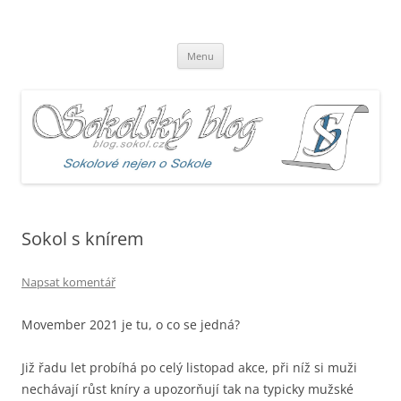
Sokolský blog
blog.sokol.cz
Přejít
Menu
k
obsahu
webu
Sokol s knírem
Napsat komentář
Movember 2021 je tu, o co se jedná?
Již řadu let probíhá po celý listopad akce, při níž si muži
nechávají růst kníry a upozorňují tak na typicky mužské